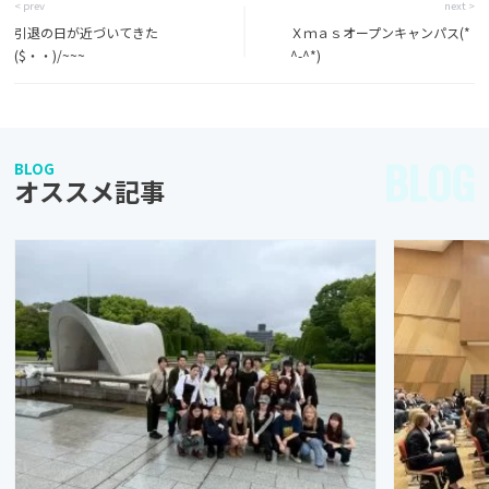
< prev
next >
引退の日が近づいてきた
Ｘｍａｓオープンキャンパス(*
($・・)/~~~
^-^*)
BLOG
BLOG
オススメ記事