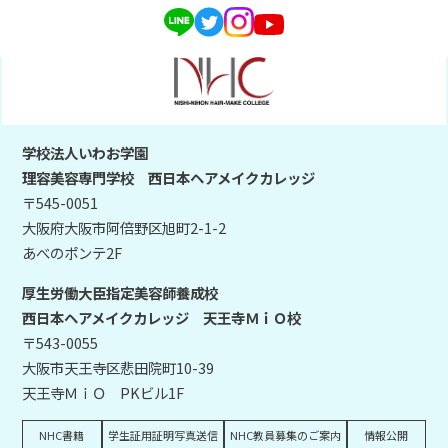
学校法人いわお学園
理容美容専門学校 西日本ヘアメイクカレッジ
〒545-0051
大阪府大阪市阿倍野区旭町2-1-2
あべのポンテ2F
厚生労働大臣指定美容師養成校
西日本ヘアメイクカレッジ 天王寺ＭｉＯ校
〒543-0055
大阪市天王寺区悲田院町10-39
天王寺ＭｉＯ PKビル1F
NHC書籍
学生証用証明写真送信
NHC教員募集のご案内
情報公開