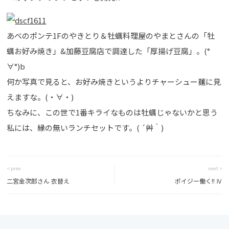
あべのポンテ1Fのやきとり＆牡蠣料理屋のやまとさんの「牡
蠣お好み焼き」&加藤豆腐店で調達した「厚揚げ豆腐」。(°
∀°)b
何か写真で見ると、お好み焼きというよりチャーシュー麺に見
えますな。(・∀・)
ちなみに、この世で1番キライなものは牡蠣じゃないかと思う
私には、縁の無いランチセットです。( ´艸｀)
< prev
next >
二宮金次郎さん 衣替え
ポイジー働く!! Ⅳ