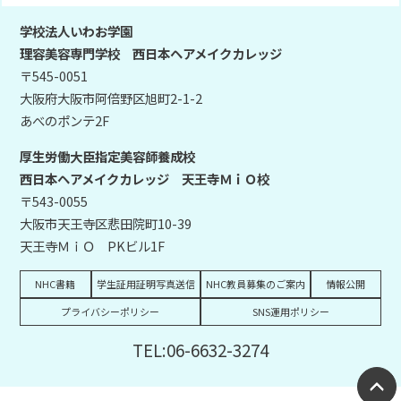
学校法人いわお学園
理容美容専門学校 西日本ヘアメイクカレッジ
〒545-0051
大阪府大阪市阿倍野区旭町2-1-2
あべのポンテ2F
厚生労働大臣指定美容師養成校
西日本ヘアメイクカレッジ 天王寺ＭｉＯ校
〒543-0055
大阪市天王寺区悲田院町10-39
天王寺ＭｉＯ PKビル1F
NHC書籍
学生証用証明写真送信
NHC教員募集のご案内
情報公開
プライバシーポリシー
SNS運用ポリシー
TEL:06-6632-3274