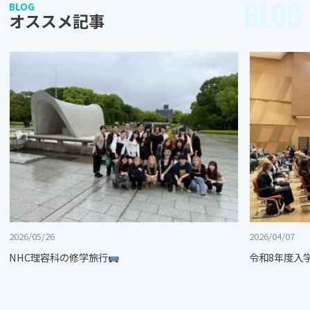
BLOG
BLOG
オススメ記事
2026/05/26
2026/04/07
NHC理容科の修学旅行
令和8年度入