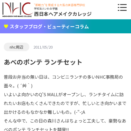
"即戦力"を育成する大阪の美容専門学校
学校法人いわお学園
西日本ヘアメイクカレッジ
スタッフブログ・ビューティーコラム
nhc周辺
2011/05/20
あべのポンテ ランチセット
普段お弁当の無い日は、コンビニランチの多いNHC事務局の
面々。( ´艸｀)
いよいよ向かいのQ’S MALLがオープンし、ランチタイムに訪
れたいお店もたくさんできたのですが、忙しいとき向かいまで
出かけるのもなかなか難しいもの。(-“-;A
そんな中で、この日の森川さんはちょっと工夫して、豪勢なあ
べのポンテ ランチセットを開発!!