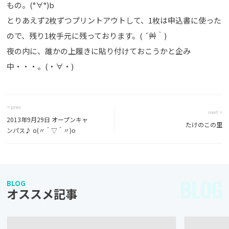
もの。(°∀°)b
とりあえず2枚ずつプリントアウトして、1枚は申込書に使った
ので、残り1枚手元に残っております。( ´艸｀)
夜の内に、誰かの上履きに貼り付けておこうかと企み
中・・・。(・∀・)
< prev
next >
2013年9月29日 オープンキャ
たけのこの里
ンパス♪ o(〃＾▽＾〃)o
BLOG
BLOG
オススメ記事