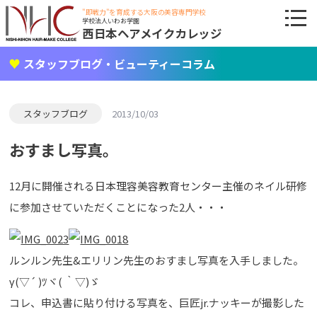
"即戦力"を育成する大阪の美容専門学校
学校法人いわお学園
西日本ヘアメイクカレッジ
スタッフブログ・ビューティーコラム
スタッフブログ
2013/10/03
おすまし写真。
12月に開催される日本理容美容教育センター主催のネイル研修
に参加させていただくことになった2人・・・
ルンルン先生&エリリン先生のおすまし写真を入手しました。
γ(▽´ )ﾂヾ( ｀▽)ゞ
コレ、申込書に貼り付ける写真を、巨匠jr.ナッキーが撮影した