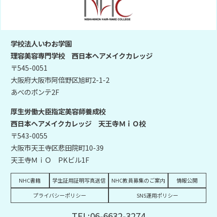
学校法人いわお学園
理容美容専門学校 西日本ヘアメイクカレッジ
〒545-0051
大阪府大阪市阿倍野区旭町2-1-2
あべのポンテ2F
厚生労働大臣指定美容師養成校
西日本ヘアメイクカレッジ 天王寺ＭｉＯ校
〒543-0055
大阪市天王寺区悲田院町10-39
天王寺ＭｉＯ PKビル1F
NHC書籍
学生証用証明写真送信
NHC教員募集のご案内
情報公開
プライバシーポリシー
SNS運用ポリシー
TEL:06-6632-3274