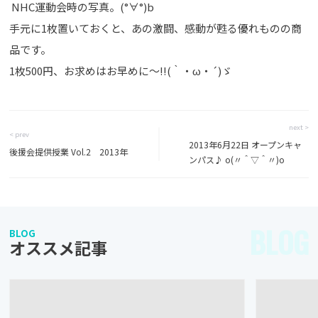
NHC運動会時の写真。(°∀°)b
手元に1枚置いておくと、あの激闘、感動が甦る優れものの商
品です。
1枚500円、お求めはお早めに～!!(｀・ω・´)ゞ
next >
< prev
2013年6月22日 オープンキャ
後援会提供授業 Vol.2 2013年
ンパス♪ o(〃＾▽＾〃)o
BLOG
BLOG
オススメ記事