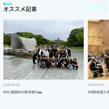
BLOG
BLOG
オススメ記事
2026/05/26
2026/04/07
NHC理容科の修学旅行
令和8年度入