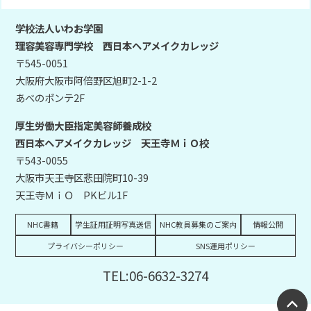
学校法人いわお学園
理容美容専門学校 西日本ヘアメイクカレッジ
〒545-0051
大阪府大阪市阿倍野区旭町2-1-2
あべのポンテ2F
厚生労働大臣指定美容師養成校
西日本ヘアメイクカレッジ 天王寺ＭｉＯ校
〒543-0055
大阪市天王寺区悲田院町10-39
天王寺ＭｉＯ PKビル1F
NHC書籍
学生証用証明写真送信
NHC教員募集のご案内
情報公開
プライバシーポリシー
SNS運用ポリシー
TEL:06-6632-3274