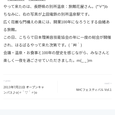
やって来たのは、長野県の別所温泉：旅館花屋さん。(°∀°)b
ちなみに、右の写真が上田電鉄の別所温泉駅です。
広く荘厳な門構えの奥には、開業100年になろうとする由緒あ
る旅館。
この日、こちらで日本理美容技能協会の年に一度の総会が開催
され、はるばるやって来た次第です。( ´艸｀)
会議・温泉・お食事と100年の歴史を感じながら、みなさんと
楽しく一夜を過ごさせていただきました。m(_ _ )m
< prev
next >
2013年7月21日 オープンキャ
NHCフェスティバル Vol.1
ンパス♪o(〃＾▽＾〃)o