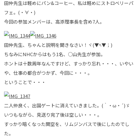
田仲先生は軽めにパン&コーヒー、私は軽めにストロベリーパ
フェ。(・∀・)
今回の参加メンバーは、高添理事長を含め7人。
田仲先生、ちゃんと説明を聞きなさい！ヾ(▼ﾍ▼；)
ちなみにNHCからはもう1名、○山先生が参加。
ホントは十数周年なんですけど、すっかり忘れ・・・、いやい
や、仕事の都合がつかず、今回に・・・。
ということで・・・
二人仲良く、出国ゲートに消えていきました。(｀・ω・´)ゞ
いつもながら、見送り完了後は空しい・・・。
すっかり暗くなった関空を、リムジンバスで後にしたのでし
た。