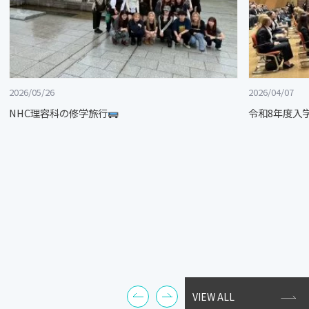
2026/05/26
2026/04/07
NHC理容科の修学旅行
令和8年度入
VIEW ALL