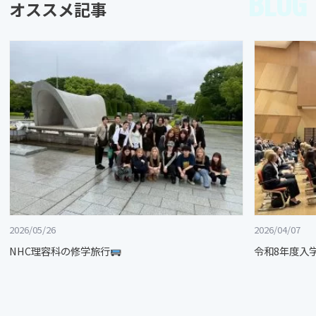
BLOG
オススメ記事
2026/05/26
2026/04/07
NHC理容科の修学旅行
令和8年度入