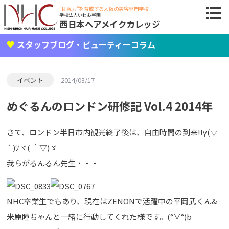
"即戦力"を育成する大阪の美容専門学校
学校法人いわお学園
西日本ヘアメイクカレッジ
スタッフブログ・ビューティーコラム
イベント
2014/03/17
めぐるんのロンドン研修記 Vol.4 2014年
さて、ロンドン半日市内観光終了後は、自由時間の到来!!γ(▽
´ )ﾂヾ( ｀▽)ゞ
我らがるんるん先生・・・
NHC卒業生でもあり、現在はZENONで活躍中の平岡武くん&
米原瞳ちゃんと一緒に行動してくれた様です。(°∀°)b