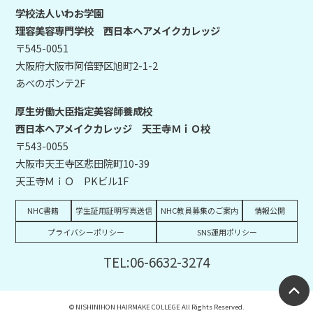
学校法人いわお学園
理容美容専門学校 西日本ヘアメイクカレッジ
〒545-0051
大阪府大阪市阿倍野区旭町2-1-2
あべのポンテ2F
厚生労働大臣指定美容師養成校
西日本ヘアメイクカレッジ 天王寺ＭｉＯ校
〒543-0055
大阪市天王寺区悲田院町10-39
天王寺ＭｉＯ PKビル1F
NHC書籍
学生証用証明写真送信
NHC教員募集のご案内
情報公開
プライバシーポリシー
SNS運用ポリシー
TEL:06-6632-3274
© NISHINIHON HAIRMAKE COLLEGE All Rights Reserved.