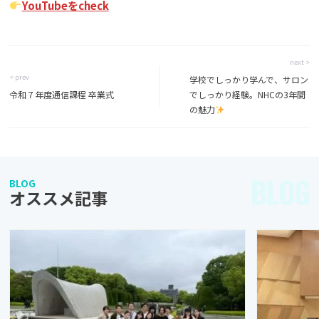
YouTubeをcheck
next >
< prev
学校でしっかり学んで、サロン
令和７年度通信課程 卒業式
でしっかり経験。NHCの3年間
の魅力
BLOG
BLOG
オススメ記事