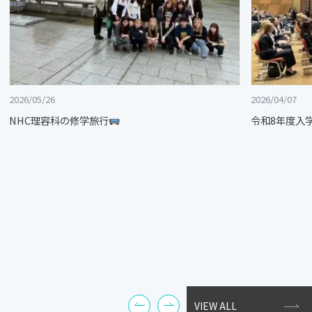
2026/05/26
2026/04/07
NHC理容科の修学旅行
令和8年度入
VIEW ALL