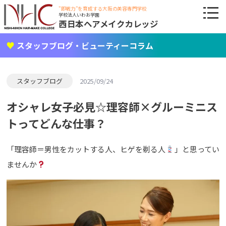
"即戦力"を育成する大阪の美容専門学校
学校法人いわお学園
西日本ヘアメイクカレッジ
スタッフブログ・ビューティーコラム
スタッフブログ
2025/09/24
オシャレ女子必見☆理容師×グルーミニス
トってどんな仕事？
「理容師＝男性をカットする人、ヒゲを剃る人
」と思ってい
ませんか