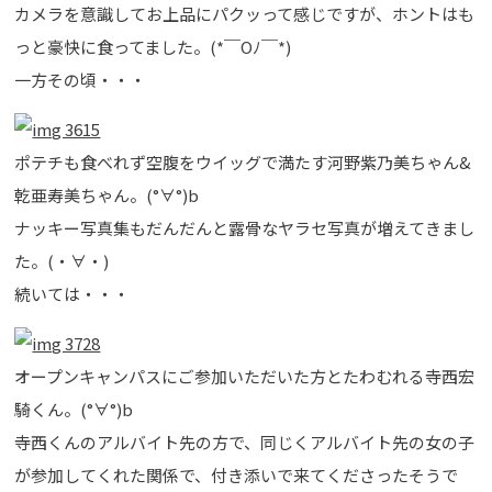
カメラを意識してお上品にパクッって感じですが、ホントはも
っと豪快に食ってました。(*￣Oﾉ￣*)
一方その頃・・・
ポテチも食べれず空腹をウイッグで満たす河野紫乃美ちゃん&
乾亜寿美ちゃん。(°∀°)b
ナッキー写真集もだんだんと露骨なヤラセ写真が増えてきまし
た。(・∀・)
続いては・・・
オープンキャンパスにご参加いただいた方とたわむれる寺西宏
騎くん。(°∀°)b
寺西くんのアルバイト先の方で、同じくアルバイト先の女の子
が参加してくれた関係で、付き添いで来てくださったそうで