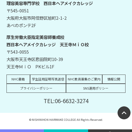
理容美容専門学校 西日本ヘアメイクカレッジ
〒545-0051
大阪府大阪市阿倍野区旭町2-1-2
あべのポンテ2F
厚生労働大臣指定美容師養成校
西日本ヘアメイクカレッジ 天王寺ＭｉＯ校
〒543-0055
大阪市天王寺区悲田院町10-39
天王寺ＭｉＯ PKビル1F
NHC書籍
学生証用証明写真送信
NHC教員募集のご案内
情報公開
プライバシーポリシー
SNS運用ポリシー
TEL:06-6632-3274
© NISHINIHON HAIRMAKE COLLEGE All Rights Reserved.