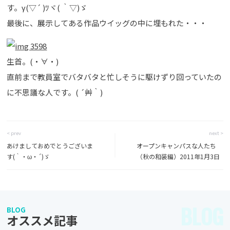
す。γ(▽´ )ﾂヾ( ｀▽)ゞ
最後に、展示してある作品ウイッグの中に埋もれた・・・
生首。(・∀・)
直前まで教員室でバタバタと忙しそうに駆けずり回っていたの
に不思議な人です。( ´艸｀)
< prev
next >
あけましておめでとうございま
オープンキャンパスな人たち
す(｀・ω・´)ゞ
（秋の和装編）2011年1月3日
BLOG
BLOG
オススメ記事