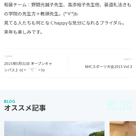
和装チーム：野間元誠子先生、高添裕子先生他、装道礼法きも
の学院の先生方＋教頭先生。(°∀°)b
見てる人たちも何となくhappyな気分になれるブライダル。
来年も楽しみです。
< prev
next >
2015年5月31日 オープンキャ
NHCスポーツ大会2015 Vol.3
ンパス♪ o(〃＾▽＾〃)o
BLOG
BLOG
オススメ記事