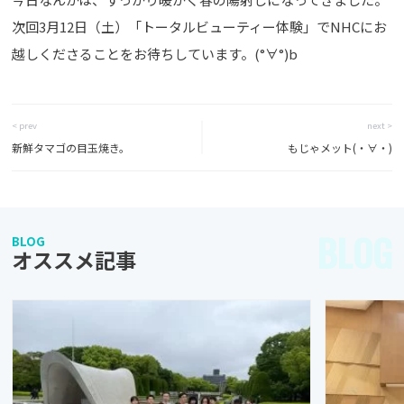
次回3月12日（土）「トータルビューティー体験」でNHCにお
越しくださることをお待ちしています。(°∀°)b
< prev
next >
新鮮タマゴの目玉焼き。
もじゃメット(・∀・)
BLOG
BLOG
オススメ記事