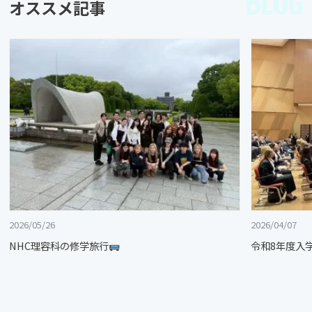
BLOG
オススメ記事
2026/05/26
2026/04/07
NHC理容科の修学旅行
令和8年度入