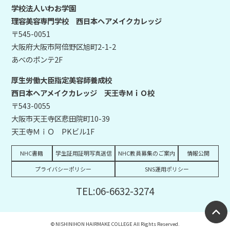
学校法人いわお学園
理容美容専門学校 西日本ヘアメイクカレッジ
〒545-0051
大阪府大阪市阿倍野区旭町2-1-2
あべのポンテ2F
厚生労働大臣指定美容師養成校
西日本ヘアメイクカレッジ 天王寺ＭｉＯ校
〒543-0055
大阪市天王寺区悲田院町10-39
天王寺ＭｉＯ PKビル1F
NHC書籍
学生証用証明写真送信
NHC教員募集のご案内
情報公開
プライバシーポリシー
SNS運用ポリシー
TEL:06-6632-3274
© NISHINIHON HAIRMAKE COLLEGE All Rights Reserved.