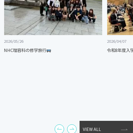
2026/05/26
2026/04/07
NHC理容科の修学旅行
令和8年度入
VIEW ALL