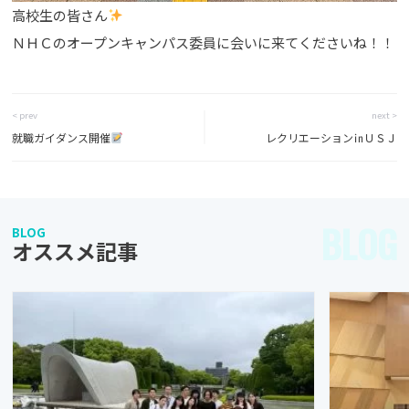
高校生の皆さん
ＮＨＣのオープンキャンパス委員に会いに来てくださいね！！
< prev
next >
就職ガイダンス開催
レクリエーション㏌ＵＳＪ
BLOG
BLOG
オススメ記事