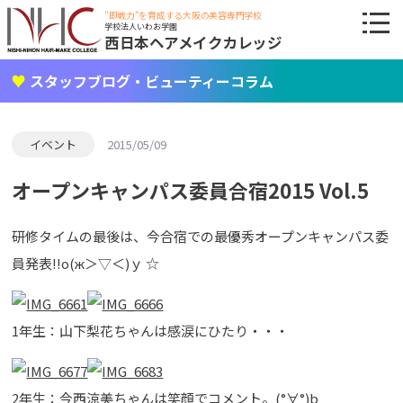
"即戦力"を育成する大阪の美容専門学校
学校法人いわお学園
西日本ヘアメイクカレッジ
スタッフブログ・ビューティーコラム
イベント
2015/05/09
オープンキャンパス委員合宿2015 Vol.5
研修タイムの最後は、今合宿での最優秀オープンキャンパス委
員発表!!о(ж＞▽＜)ｙ ☆
1年生：山下梨花ちゃんは感涙にひたり・・・
2年生：今西涼美ちゃんは笑顔でコメント。(°∀°)b