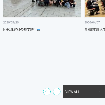
2026/05/26
2026/04/07
NHC理容科の修学旅行
令和8年度入
VIEW ALL