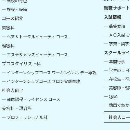
― 当校の特色
就職サポート
― 施設・設備
入試情報
コース紹介
― 募集要項
美容科
― ＡＯ入試
― ヘア＆トータルビューティ コース
― 学費・奨学
理容科
スクールライ
― エステ＆メンズビューティ コース
― 年間行事
プロスタイリスト科
― 学生の１日
― インターンシップコース ワーキングホリデー専攻
― 在校生・
― インターンシップコース サロン実践専攻
― 美容師・
社会人向け
― Q&A
― 通信課程・ライセンス コース
― 動画でわか
美容科・理容科
― プロフェッショナル科
社会人コー