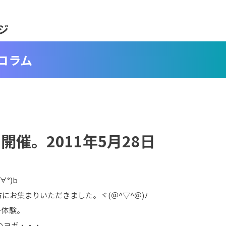
ジ
コラム
催。2011年5月28日
°)b
にお集まりいただきました。ヾ(＠^▽^＠)ﾉ
ー体験。
のヨガ・・・