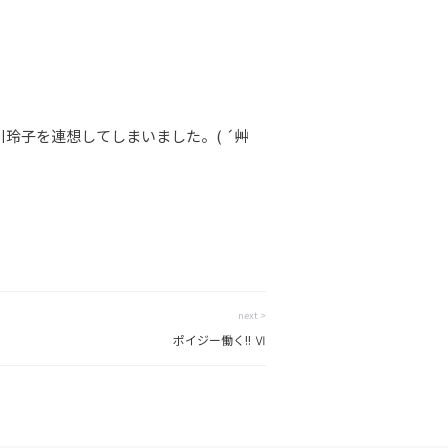
玲子を連想してしまいました。( ´艸
next >
ポイジー働く!! Ⅵ