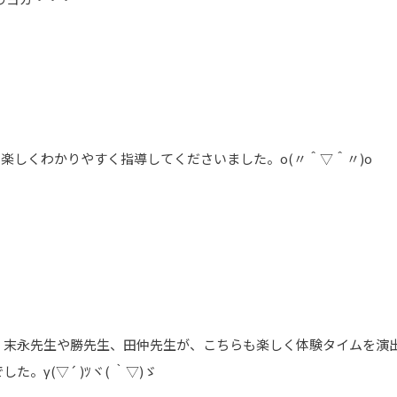
楽しくわかりやすく指導してくださいました。o(〃＾▽＾〃)o
末永先生や勝先生、田仲先生が、こちらも楽しく体験タイムを演出し
γ(▽´ )ﾂヾ( ｀▽)ゞ