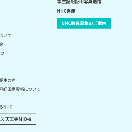
学生証用証明写真送信
NHC書籍
NHC教員募集のご案内
について
金
フ
卒業生の声
理容師国家資格について
るNHC
ス 天王寺MiO校