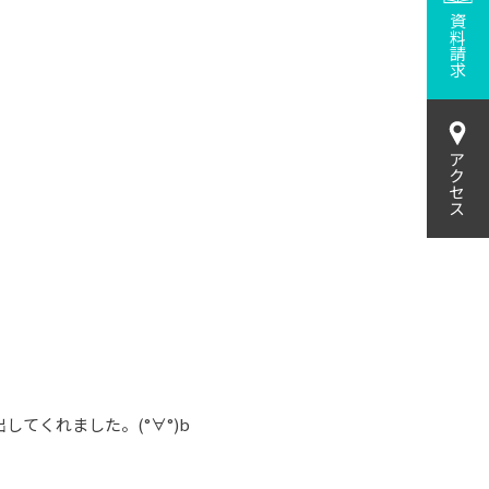
資料請求
アクセス
てくれました。(°∀°)b