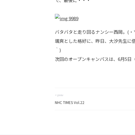
で、最後に・・・
バタバタと走り回るナンシー西岡。(・
颯爽とした格好に、昨日、大汐先生に借
｀)
次回のオープンキャンパスは、6月5日（
< prev
NHC TIMES Vol.22