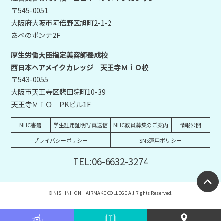
〒545-0051
大阪府大阪市阿倍野区旭町2-1-2
あべのポンテ2F
厚生労働大臣指定美容師養成校
西日本ヘアメイクカレッジ 天王寺ＭｉＯ校
〒543-0055
大阪市天王寺区悲田院町10-39
天王寺ＭｉＯ PKビル1F
NHC書籍
学生証用証明写真送信
NHC教員募集のご案内
情報公開
プライバシーポリシー
SNS運用ポリシー
TEL:06-6632-3274
© NISHINIHON HAIRMAKE COLLEGE All Rights Reserved.