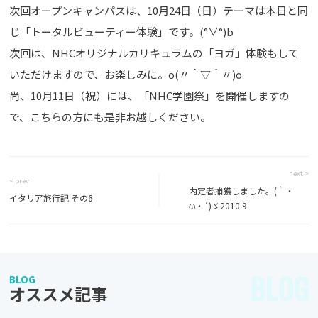
次回オープンキャンパスは、10月24日（日）テーマは本日と同
じ「トータルビューティー体験」です。(°∀°)b
次回は、NHCオリジナルカリキュラムの「ヨガ」体験もして
いただけますので、お楽しみに。o(〃＾▽＾〃)o
尚、10月11日（祝）には、「NHC学園祭」を開催しますの
で、こちらの方にも是非お越しください。
next >
< prev
内定者捕獲しました。(｀・
イタリア旅行記 その6
ω・´)ゞ2010.9
BLOG
BLOG
オススメ記事