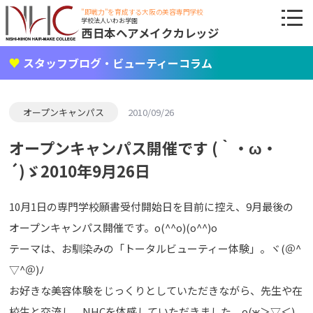
"即戦力"を育成する大阪の美容専門学校
学校法人いわお学園
西日本ヘアメイクカレッジ
スタッフブログ・ビューティーコラム
オープンキャンパス
2010/09/26
オープンキャンパス開催です (｀・ω・
´)ゞ2010年9月26日
10月1日の専門学校願書受付開始日を目前に控え、9月最後の
オープンキャンパス開催です。o(^^o)(o^^)o
テーマは、お馴染みの「トータルビューティー体験」。ヾ(＠^
▽^＠)ﾉ
お好きな美容体験をじっくりとしていただきながら、先生や在
校生と交流し、NHCを体感していただきました。о(ж＞▽＜)