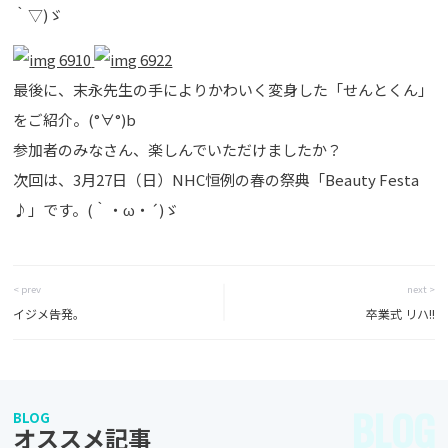
｀▽)ゞ
最後に、末永先生の手によりかわいく変身した「せんとくん」
をご紹介。(°∀°)b
参加者のみなさん、楽しんでいただけましたか？
次回は、3月27日（日）NHC恒例の春の祭典「Beauty Festa
♪」です。(｀・ω・´)ゞ
< prev
next >
イジメ告発。
卒業式 リハ!!
BLOG
BLOG
オススメ記事