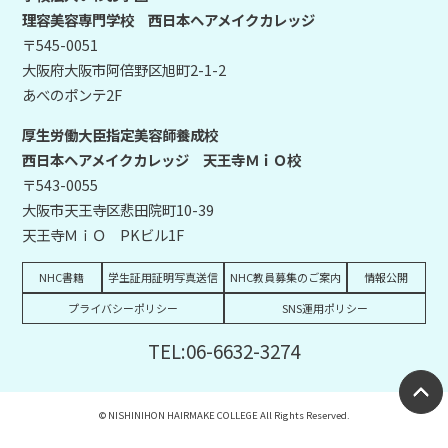
理容美容専門学校 西日本ヘアメイクカレッジ
〒545-0051
大阪府大阪市阿倍野区旭町2-1-2
あべのポンテ2F
厚生労働大臣指定美容師養成校
西日本ヘアメイクカレッジ 天王寺ＭｉＯ校
〒543-0055
大阪市天王寺区悲田院町10-39
天王寺ＭｉＯ PKビル1F
NHC書籍
学生証用証明写真送信
NHC教員募集のご案内
情報公開
プライバシーポリシー
SNS運用ポリシー
TEL:06-6632-3274
© NISHINIHON HAIRMAKE COLLEGE All Rights Reserved.