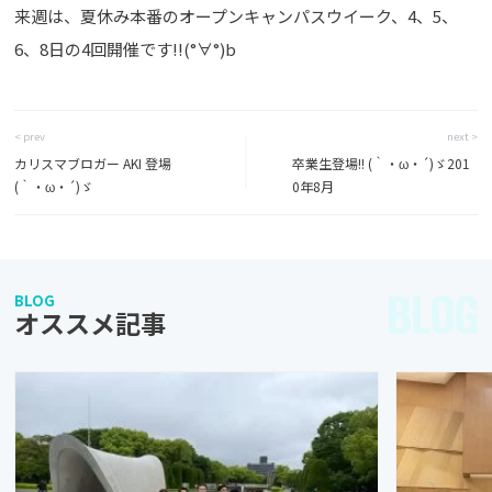
来週は、夏休み本番のオープンキャンパスウイーク、4、5、
6、8日の4回開催です!!(°∀°)b
< prev
next >
カリスマブロガー AKI 登場
卒業生登場!! (｀・ω・´)ゞ201
(｀・ω・´)ゞ
0年8月
BLOG
BLOG
オススメ記事