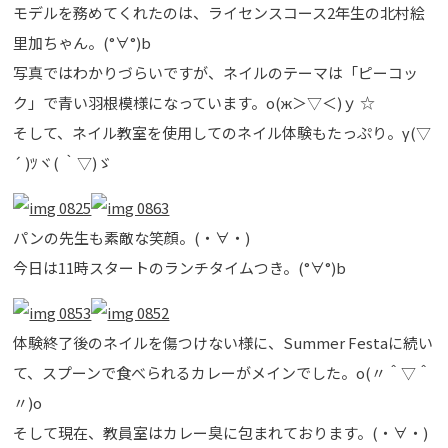
モデルを務めてくれたのは、ライセンスコース2年生の北村絵
里加ちゃん。(°∀°)b
写真ではわかりづらいですが、ネイルのテーマは「ピーコッ
ク」で青い羽根模様になっています。о(ж＞▽＜)ｙ ☆
そして、ネイル教室を使用してのネイル体験もたっぷり。γ(▽
´ )ﾂヾ( ｀▽)ゞ
パンの先生も素敵な笑顔。(・∀・)
今日は11時スタートのランチタイムつき。(°∀°)b
体験終了後のネイルを傷つけない様に、Summer Festaに続い
て、スプーンで食べられるカレーがメインでした。o(〃＾▽＾
〃)o
そして現在、教員室はカレー臭に包まれております。(・∀・)