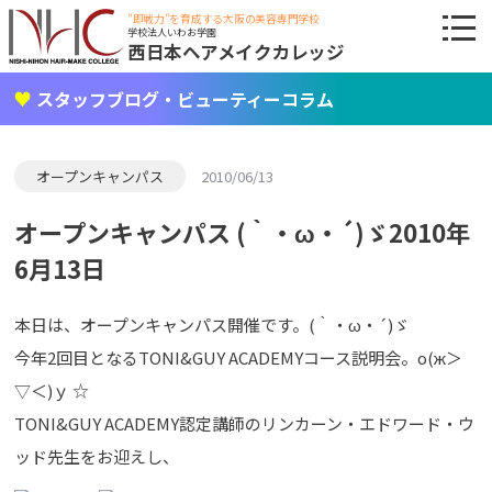
"即戦力"を育成する大阪の美容専門学校
学校法人いわお学園
西日本ヘアメイクカレッジ
スタッフブログ・ビューティーコラム
オープンキャンパス
2010/06/13
オープンキャンパス (｀・ω・´)ゞ2010年
6月13日
本日は、オープンキャンパス開催です。(｀・ω・´)ゞ
今年2回目となるTONI&GUY ACADEMYコース説明会。о(ж＞
▽＜)ｙ ☆
TONI&GUY ACADEMY認定講師のリンカーン・エドワード・ウ
ッド先生をお迎えし、