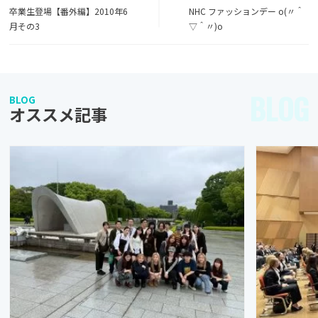
卒業生登場【番外編】2010年6
NHC ファッションデー o(〃＾
月その3
▽＾〃)o
BLOG
BLOG
オススメ記事