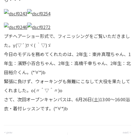
プチヘアーショー形式で、フィニッシングをご覧いただきまし
た。γ(▽´ )ﾂヾ( ｀▽)ゞ
今日のモデルを務めてくれたのは、2年生：東井真理ちゃん、1
年生：濱野小百合ちゃん、2年生：高橋千幸ちゃん、2年生：北
田裕介くん。(°∀°)b
緊張に負けず、ウォーキングも無難にこなして大役を果たして
くれました。o(〃＾▽＾〃)o
さて、次回オープンキャンパスは、6月26日(土)13:00～16:00浴
衣・着付レッスンです。(°∀°)b
< prev
next >