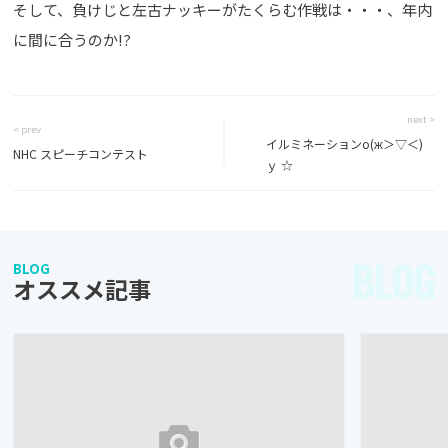
そして、負けじと左古ナッキーがたくらむ作戦は・・・、年内
に間に合うのか!?
next >
< prev
イルミネーションо(ж＞▽＜)
NHC スピーチコンテスト
ｙ ☆
BLOG
BLOG
オススメ記事