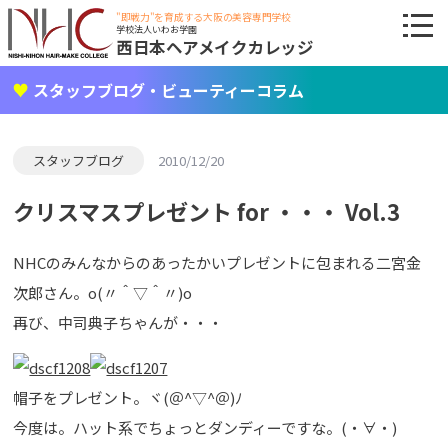
"即戦力"を育成する大阪の美容専門学校
学校法人いわお学園
西日本ヘアメイクカレッジ
スタッフブログ・ビューティーコラム
スタッフブログ
2010/12/20
クリスマスプレゼント for ・・・ Vol.3
NHCのみんなからのあったかいプレゼントに包まれる二宮金
次郎さん。o(〃＾▽＾〃)o
再び、中司典子ちゃんが・・・
帽子をプレゼント。ヾ(＠^▽^＠)ﾉ
今度は。ハット系でちょっとダンディーですな。(・∀・)