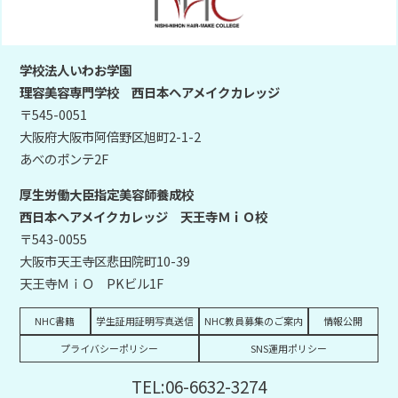
学校法人いわお学園
理容美容専門学校 西日本ヘアメイクカレッジ
〒545-0051
大阪府大阪市阿倍野区旭町2-1-2
あべのポンテ2F
厚生労働大臣指定美容師養成校
西日本ヘアメイクカレッジ 天王寺ＭｉＯ校
〒543-0055
大阪市天王寺区悲田院町10-39
天王寺ＭｉＯ PKビル1F
NHC書籍
学生証用証明写真送信
NHC教員募集のご案内
情報公開
プライバシーポリシー
SNS運用ポリシー
TEL:06-6632-3274