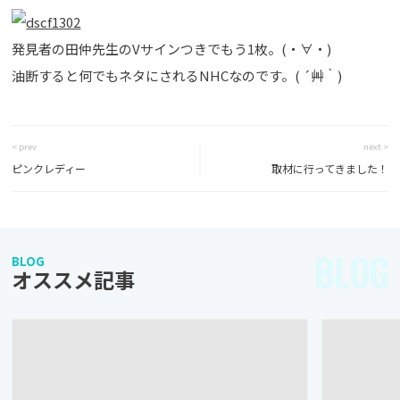
発見者の田仲先生のVサインつきでもう1枚。(・∀・)
油断すると何でもネタにされるNHCなのです。( ´艸｀)
< prev
next >
ピンクレディー
取材に行ってきました！
BLOG
BLOG
オススメ記事