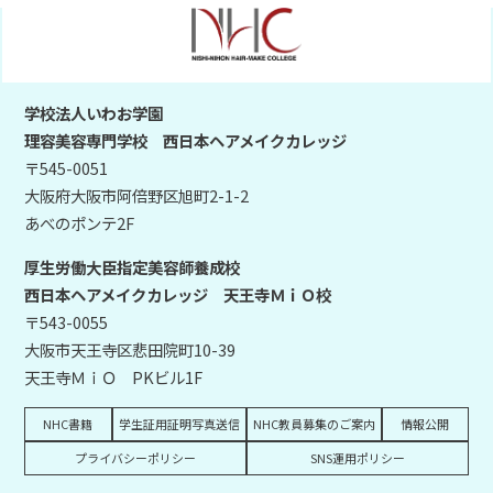
学校法人いわお学園
理容美容専門学校 西日本ヘアメイクカレッジ
〒545-0051
大阪府大阪市阿倍野区旭町2-1-2
あべのポンテ2F
厚生労働大臣指定美容師養成校
西日本ヘアメイクカレッジ 天王寺ＭｉＯ校
〒543-0055
大阪市天王寺区悲田院町10-39
天王寺ＭｉＯ PKビル1F
NHC書籍
学生証用証明写真送信
NHC教員募集のご案内
情報公開
プライバシーポリシー
SNS運用ポリシー