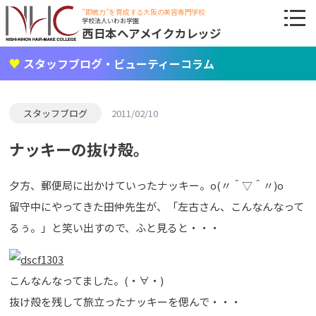
"即戦力"を育成する大阪の美容専門学校
学校法人いわお学園
西日本ヘアメイクカレッジ
スタッフブログ・ビューティーコラム
スタッフブログ
2011/02/10
ナッキーの抜け殻。
夕方、郵便局に出かけていったナッキー。o(〃＾▽＾〃)o
留守中にやってきた田仲先生が、「左古さん、こんなんなって
るぅ。」と笑い出すので、ふと見ると・・・
こんなんなってました。(・∀・)
抜け殻を残して旅立ったナッキーを偲んで・・・