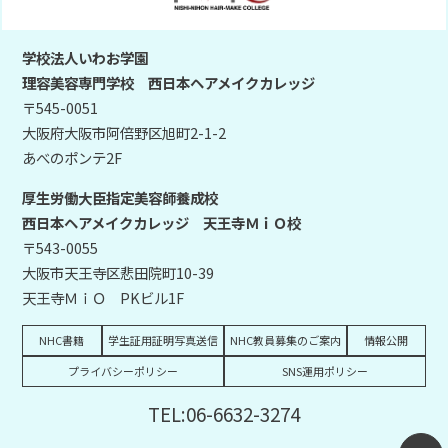
学校法人いわお学園
理容美容専門学校 西日本ヘアメイクカレッジ
〒545-0051
大阪府大阪市阿倍野区旭町2-1-2
あべのポンテ2F
厚生労働大臣指定美容師養成校
西日本ヘアメイクカレッジ 天王寺ＭｉＯ校
〒543-0055
大阪市天王寺区悲田院町10-39
天王寺ＭｉＯ PKビル1F
NHC書籍
学生証用証明写真送信
NHC教員募集のご案内
情報公開
プライバシーポリシー
SNS運用ポリシー
TEL:06-6632-3274