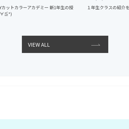
GUYカットカラーアカデミー 新1年生の授
１年生クラスの紹介をさ
∀≦*)
VIEW ALL