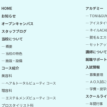
HOME
アカデミー
― TONI&G
お知らせ
― アイスタイ
オープンキャンパス
― ネイルACA
スタッフブログ
― 脱毛＆エス
当校について
― セットアップ
― 概要
講師について
― 当校の特色
就職サポート
― 施設・設備
入試情報
コース紹介
― 募集要項
美容科
― ＡＯ入試
― ヘア＆トータルビューティ コース
― 学費・奨学
理容科
スクールライ
― エステ＆メンズビューティ コース
― 年間行事
プロスタイリスト科