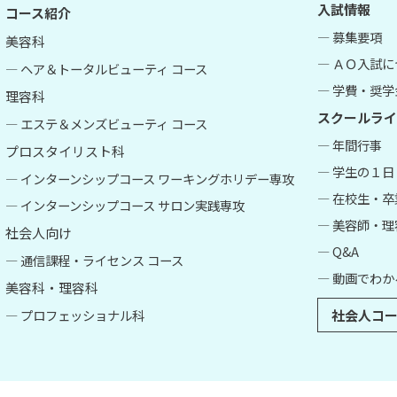
入試情報
コース紹介
― 募集要項
美容科
― ＡＯ入試
― ヘア＆トータルビューティ コース
― 学費・奨学
理容科
スクールライ
― エステ＆メンズビューティ コース
― 年間行事
プロスタイリスト科
― 学生の１日
― インターンシップコース ワーキングホリデー専攻
― 在校生・
― インターンシップコース サロン実践専攻
― 美容師・
社会人向け
― Q&A
― 通信課程・ライセンス コース
― 動画でわか
美容科・理容科
― プロフェッショナル科
社会人コー