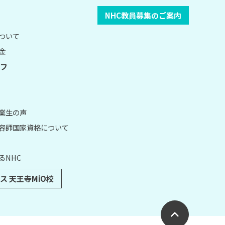
NHC教員募集のご案内
について
金
フ
卒業生の声
理容師国家資格について
るNHC
ス 天王寺MiO校