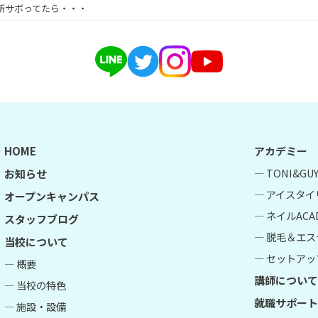
新サボってたら・・・
HOME
アカデミー
― TONI&G
お知らせ
― アイスタイ
オープンキャンパス
― ネイルACA
スタッフブログ
― 脱毛＆エス
当校について
― セットアップ
― 概要
講師について
― 当校の特色
就職サポート
― 施設・設備