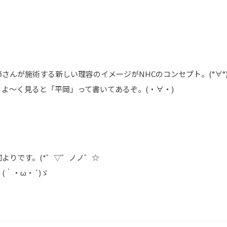
んが施術する新しい理容のイメージがNHCのコンセプト。(°∀°)
よ～く見ると「平岡」って書いてあるぞ。(・∀・)
よりです。(*゜▽゜ノノ゛☆
｀・ω・´)ゞ