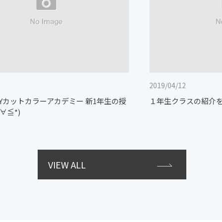
2019/04/12
GUYカットカラーアカデミー 新1年生の授
１年生クラスの紹介をさ
∀≦*)
VIEW ALL