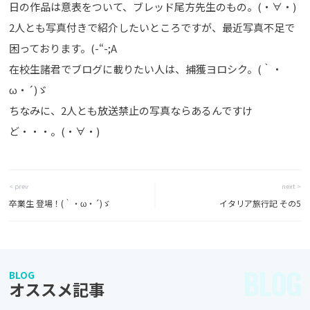
日の作品は意表をついて、ブレッド尾方先生のもの。(・∀・)
2人とも写真付きで紹介したいところですが、最近写真不足で
困っております。(-“-;A
在校生諸君でブログに載りたい人は、捕獲ヨロシク。(｀・
ω・´)ゞ
ちなみに、2人とも放送禁止の写真ならあるんですけ
ど・・・。(・∀・)
< prev
next >
卒業生 登場！(｀・ω・´)ゞ
イタリア旅行記 その5
BLOG
BLOG
オススメ記事