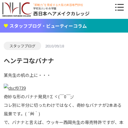
"即戦力"を育成する大阪の美容専門学校
学校法人いわお学園
西日本ヘアメイクカレッジ
スタッフブログ・ビューティーコラム
スタッフブログ
2010/09/18
ヘンテコなバナナ
某先生の机の上に・・・
奇妙な形のバナナ発見!!∑ヾ(￣0￣;ﾉ
コレ別に半分に切ったわけではなく、奇妙なバナナが2本ある
風景です。( ´艸｀)
で、バナナと言えば、ウッキー西岡先生の専売特許ですが、本