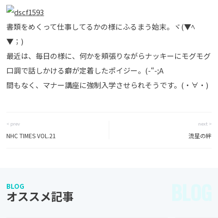
書類をめくって仕事してるかの様にふるまう始末。ヾ(▼ﾍ
▼；)
最近は、毎日の様に、何かを頬張りながらナッキーにモグモグ
口調で話しかける癖が定着したポイジー。(-“-;A
間もなく、マナー講座に強制入学させられそうです。(・∀・)
< prev
next >
NHC TIMES VOL.21
流星の絆
BLOG
BLOG
オススメ記事