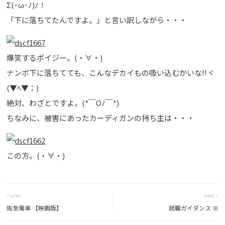
Σ(･ω･ﾉ)ﾉ！
「下に落ちてたんですよ。」と言い訳しながら・・・
爆笑するポイジー。(・∀・)
ナンボ下に落ちてても、こんなデカイもの吸い込むかいな!!ヾ
(▼ﾍ▼；)
絶対、わざとですよ。(*￣Oﾉ￣*)
ちなみに、被害にあったカーディガンの持ち主は・・・
この方。(・∀・)
< prev
next >
阪急電車 【映画版】
就職ガイダンス Ⅲ