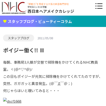
"即戦力"を育成する大阪の美容専門学校
学校法人いわお学園
西日本ヘアメイクカレッジ
スタッフブログ・ビューティーコラム
スタッフブログ
2011/05/08
ポイジー働く!! Ⅲ
毎朝、事務局3人娘が交替で掃除機をかけてくれるNHC教員
室。ヾ(＠^▽^＠)ﾉ
この日もポイジーが元気に掃除機をかけてくれてたのですが、
突然、ガガガッと異音発生。(＠￣Д￣＠；)
何じゃらほいと覗いてみると・・・