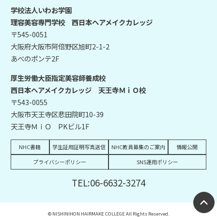
学校法人いわお学園
理容美容専門学校 西日本ヘアメイクカレッジ
〒545-0051
大阪府大阪市阿倍野区旭町2-1-2
あべのポンテ2F
厚生労働大臣指定美容師養成校
西日本ヘアメイクカレッジ 天王寺ＭｉＯ校
〒543-0055
大阪市天王寺区悲田院町10-39
天王寺ＭｉＯ PKビル1F
NHC書籍
学生証用証明写真送信
NHC教員募集のご案内
情報公開
プライバシーポリシー
SNS運用ポリシー
TEL:06-6632-3274
© NISHINIHON HAIRMAKE COLLEGE All Rights Reserved.