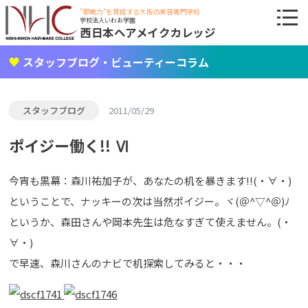
"即戦力"を育成する大阪の美容専門学校
学校法人いわお学園
西日本ヘアメイクカレッジ
スタッフブログ・ビューティーコラム
スタッフブログ
2011/05/29
ポイジー働く!! Ⅵ
今宵も黒幕：森川祐加子が、あなたの机を暴きます!!(・∀・)
ということで、ナッキーの次は当然ポイジー。ヾ(＠^▽^＠)ﾉ
というか、森田さんや岡本先生は危なすぎて使えません。(・
∀・)
で早速、森川さんのナビで机探索してみると・・・