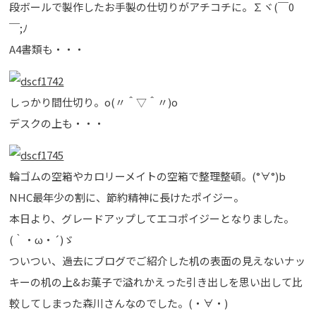
段ボールで製作したお手製の仕切りがアチコチに。∑ヾ(￣0
￣;ﾉ
A4書類も・・・
しっかり間仕切り。o(〃＾▽＾〃)o
デスクの上も・・・
輪ゴムの空箱やカロリーメイトの空箱で整理整頓。(°∀°)b
NHC最年少の割に、節約精神に長けたポイジー。
本日より、グレードアップしてエコポイジーとなりました。
(｀・ω・´)ゞ
ついつい、過去にブログでご紹介した机の表面の見えないナッ
キーの机の上&お菓子で溢れかえった引き出しを思い出して比
較してしまった森川さんなのでした。(・∀・)