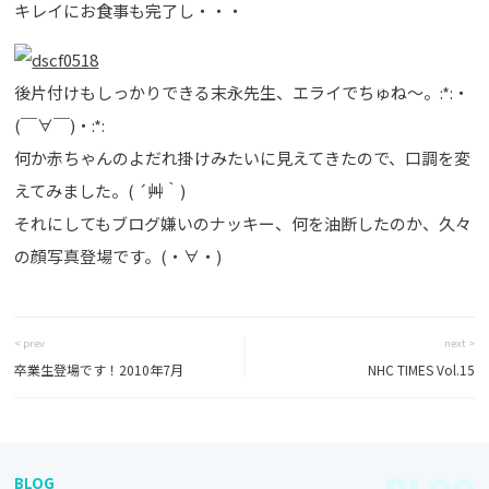
キレイにお食事も完了し・・・
後片付けもしっかりできる末永先生、エライでちゅね～。:*:・
(￣∀￣)・:*:
何か赤ちゃんのよだれ掛けみたいに見えてきたので、口調を変
えてみました。( ´艸｀)
それにしてもブログ嫌いのナッキー、何を油断したのか、久々
の顔写真登場です。(・∀・)
< prev
next >
卒業生登場です！2010年7月
NHC TIMES Vol.15
BLOG