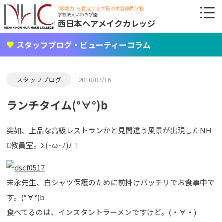
"即戦力"を育成する大阪の美容専門学校
学校法人いわお学園
西日本ヘアメイクカレッジ
スタッフブログ・ビューティーコラム
スタッフブログ
2010/07/16
ランチタイム(°∀°)b
突如、上品な高級レストランかと見間違う風景が出現したNH
C教員室。Σ(･ω･ﾉ)ﾉ！
末永先生、白シャツ保護のために前掛けバッチリでお食事中で
す。(°∀°)b
食べてるのは、インスタントラーメンですけど。(・∀・)