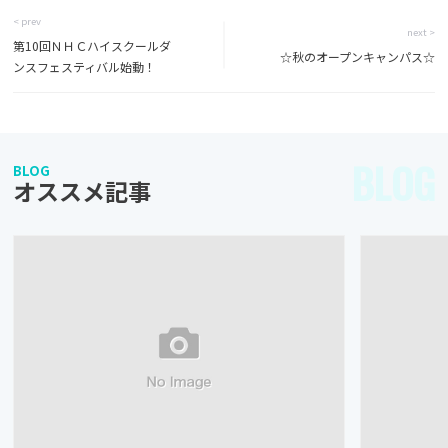
< prev
next >
第10回ＮＨＣハイスクールダ
☆秋のオープンキャンパス☆
ンスフェスティバル始動！
BLOG
BLOG
オススメ記事