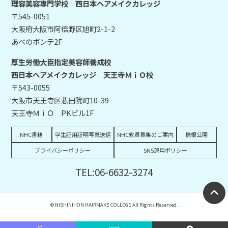
理容美容専門学校 西日本ヘアメイクカレッジ
〒545-0051
大阪府大阪市阿倍野区旭町2-1-2
あべのポンテ2F
厚生労働大臣指定美容師養成校
西日本ヘアメイクカレッジ 天王寺ＭｉＯ校
〒543-0055
大阪市天王寺区悲田院町10-39
天王寺ＭｉＯ PKビル1F
NHC書籍
学生証用証明写真送信
NHC教員募集のご案内
情報公開
プライバシーポリシー
SNS運用ポリシー
TEL:06-6632-3274
© NISHINIHON HAIRMAKE COLLEGE All Rights Reserved.