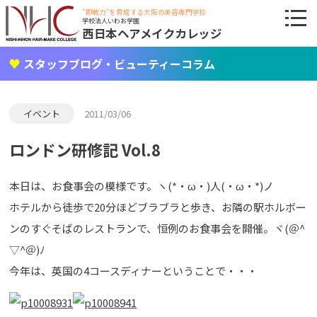
"即戦力"を育成する大阪の美容専門学校
学校法人いわお学園
西日本ヘアメイクカレッジ
スタッフブログ・ビューティーコラム
イベント
2011/03/06
ロンドン研修記 Vol.8
本日は、お食事会の模様です。ヽ(*・ω・)人(・ω・*)ノ
ホテルから徒歩で20分ほどブラブラと歩き、お隣の駅ホルボー
ンのすぐそばのレストランで、恒例のお食事会を開催。ヾ(＠^
▽^＠)ﾉ
今年は、英国の4コースディナーということで・・・