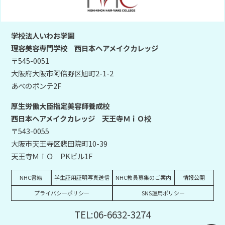
学校法人いわお学園
理容美容専門学校 西日本ヘアメイクカレッジ
〒545-0051
大阪府大阪市阿倍野区旭町2-1-2
あべのポンテ2F
厚生労働大臣指定美容師養成校
西日本ヘアメイクカレッジ 天王寺ＭｉＯ校
〒543-0055
大阪市天王寺区悲田院町10-39
天王寺ＭｉＯ PKビル1F
NHC書籍
学生証用証明写真送信
NHC教員募集のご案内
情報公開
プライバシーポリシー
SNS運用ポリシー
TEL:06-6632-3274