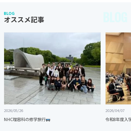
BLOG
BLOG
オススメ記事
2026/05/26
2026/04/07
NHC理容科の修学旅行
令和8年度入