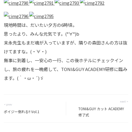
現地時間は、だいたい夕方の6時頃。
思ったより、みんな元気です。(°∀°)b
末永先生もまだ魂が入っていますが、隣りの森田さんの方は抜
けてますな。(・∀・)
無事に到着し、一安心の一行、この後ホテルにチェックイン
し、旅の疲れを一晩癒して、TONI&GUY ACADEMY研修に臨み
ます。(｀・ω・´)ゞ
next >
< prev
TONI&GUY カット ACADEMY
ポイジー倒れる!! Vol.1
修了式