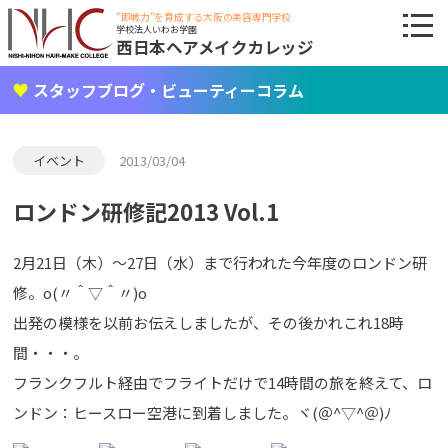
"即戦力"を育成する大阪の美容専門学校
学校法人いわお学園
西日本ヘアメイクカレッジ
スタッフブログ・ビューティーコラム
イベント
2013/03/04
ロンドン研修記2013 Vol.1
2月21日（木）～27日（水）まで行われた今年度のロンドン研
修。o(〃＾▽＾〃)o
出発の模様を以前お伝えしましたが、その後かれこれ18時
間・・・。
フランクフルト経由でフライトだけで14時間の旅を終えて、ロ
ンドン：ヒースロー空港に到着しました。ヾ(＠^▽^＠)ﾉ