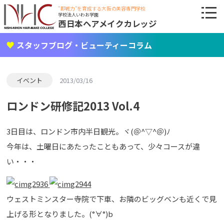
"即戦力"を育成する大阪の美容専門学校
学校法人いわお学園
西日本ヘアメイクカレッジ
スタッフブログ・ビューティーコラム
イベント
2013/03/16
ロンドン研修記2013 Vol.4
3日目は、ロンドン市内半日観光。ヾ(＠^▽^＠)ﾉ
今年は、土曜日にあたったこともあって、少々コースが違
い・・・
ウェストミンスター寺院で下車、お隣のビッグベンも近くで見
上げる形となりました。(°∀°)b