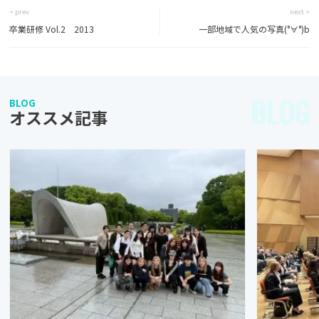
< prev
next >
卒業研修 Vol.2 2013
一部地域で人気の写真(°∀°)b
BLOG
BLOG
オススメ記事