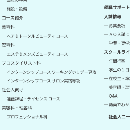
就職サポート
― 施設・設備
入試情報
コース紹介
― 募集要項
美容科
― ＡＯ入試
― ヘア＆トータルビューティ コース
― 学費・奨学
理容科
スクールライ
― エステ＆メンズビューティ コース
― 年間行事
プロスタイリスト科
― 学生の１日
― インターンシップコース ワーキングホリデー専攻
― 在校生・
― インターンシップコース サロン実践専攻
― 美容師・
社会人向け
― Q&A
― 通信課程・ライセンス コース
― 動画でわか
美容科・理容科
― プロフェッショナル科
社会人コー