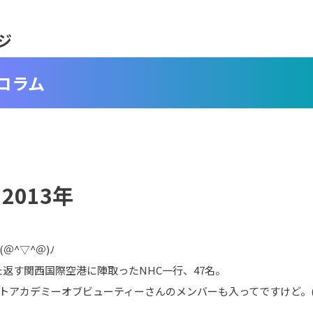
ジ
コラム
2013年
＠^▽^＠)ﾉ
返す関西国際空港に陣取ったNHC一行、47名。
トアカデミーオブビューティーさんのメンバーも入ってですけど。( 