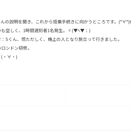
んの説明を聞き、これから搭乗手続きに向かうところです。(°∀°)
も空しく、1時間遅刻者1名発生。ヾ(▼ﾍ▼；)
者：Sくん、慌ただしく、機上の人となり旅立って行きました。
のロンドン研修。
(・∀・)