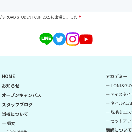
RE’S ROAD STUDENT CUP 2025に出場しました
HOME
アカデミー
― TONI&G
お知らせ
― アイスタイ
オープンキャンパス
― ネイルACA
スタッフブログ
― 脱毛＆エス
当校について
― セットアップ
― 概要
講師について
― 当校の特色