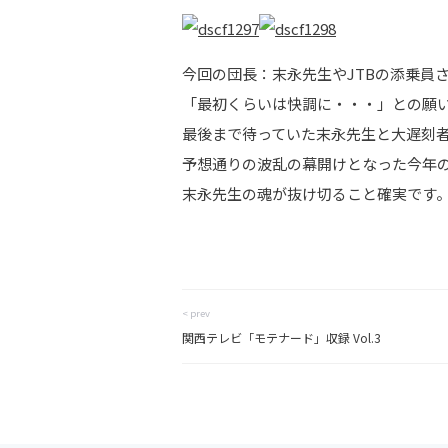
今回の団長：末永先生やJTBの添乗員さ
「最初くらいは快調に・・・」との願い
最後まで待っていた末永先生と大遅刻
予想通りの波乱の幕開けとなった今年
末永先生の魂が抜け切ること確実です。
< prev
関西テレビ「モテナード」収録 Vol.3