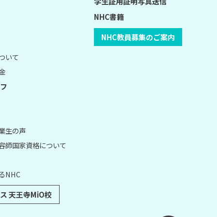
学生証用証明写真送信
NHC書籍
NHC教員募集のご案内
について
金
フ
卒業生の声
理容師国家資格について
るNHC
ス 天王寺MiO校