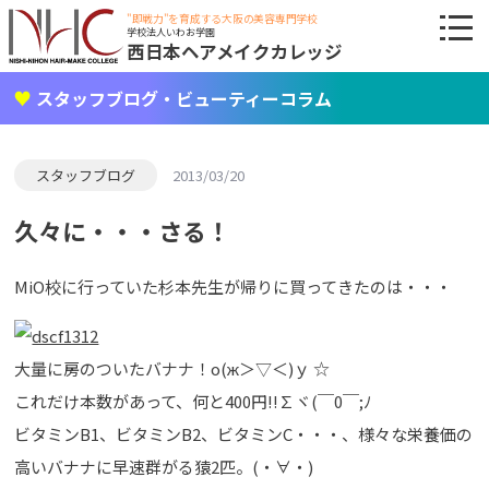
"即戦力"を育成する大阪の美容専門学校
学校法人いわお学園
西日本ヘアメイクカレッジ
スタッフブログ・ビューティーコラム
スタッフブログ
2013/03/20
久々に・・・さる！
MiO校に行っていた杉本先生が帰りに買ってきたのは・・・
大量に房のついたバナナ！о(ж＞▽＜)ｙ ☆
これだけ本数があって、何と400円!!∑ヾ(￣0￣;ﾉ
ビタミンB1、ビタミンB2、ビタミンC・・・、様々な栄養価の
高いバナナに早速群がる猿2匹。(・∀・)