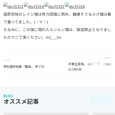
風邪気味のレイジ猿は体力回復に努め、健康そうなメグ猿は鼻
で食ってました。(・∀・)
ちなみに、この後に現れたルンルン猿は、放送禁止となりまし
たのでご了承ください。m(_ _ )m
next >
< prev
卒業生登場。 o(〃＾▽＾〃)o2
特別選択授業「着装」 修了式
013年3月
BLOG
BLOG
オススメ記事