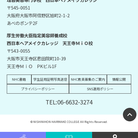
〒545-0051
大阪府大阪市阿倍野区旭町2-1-2
あべのポンテ2F
厚生労働大臣指定美容師養成校
西日本ヘアメイクカレッジ 天王寺ＭｉＯ校
〒543-0055
大阪市天王寺区悲田院町10-39
天王寺ＭｉＯ PKビル1F
NHC書籍
学生証用証明写真送信
NHC教員募集のご案内
情報公開
プライバシーポリシー
SNS運用ポリシー
TEL:06-6632-3274
© NISHINIHON HAIRMAKE COLLEGE All Rights Reserved.