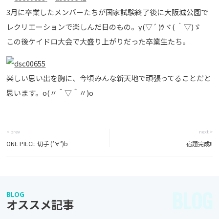
3月に卒業したメンバーたちが国家試験終了後に大阪城公園で
レクリエーションで楽しんだ日のもの。γ(▽´ )ﾂヾ( ｀▽)ゞ
この後ケイドロ大会で大盛り上がりだった卒業生たち。
楽しい思い出を胸に、今頃みんな新天地で頑張ってることだと
思います。o(〃＾▽＾〃)o
< prev
next >
ONE PIECE 切手 (°∀°)b
宿題完成!!
BLOG
BLOG
オススメ記事