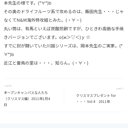
本先生の様です。(°∀°)b
その奥のドライフルーツ系で攻めるのは、飯田先生・・・じゃ
なくてN&M海外特攻組とみた。(・∀・)
丸い筒は、有馬といえば炭酸煎餅ですが、ひときわ高価な手焼
きバージョンでございます。о(ж＞▽＜)ｙ ☆
すでに封が開いていた川越シリーズは、岡本先生のご実家。(°
∀°)b
近江と雷鳥の里は・・・、知らん。(・∀・)
< prev
next >
オープンキャンパスな人たち
クリスマスプレゼント for
（クリスマス編）2011年1月4
・・・ Vol.4 2011年
日