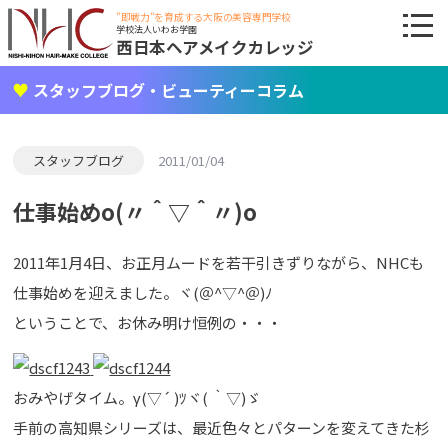
"即戦力"を育成する大阪の美容専門学校
学校法人いわお学園
西日本ヘアメイクカレッジ
スタッフブログ・ビューティーコラム
スタッフブログ
2011/01/04
仕事始めo(〃＾▽＾〃)o
2011年1月4日、お正月ムードを若干引きずりながら、NHCも
仕事始めを迎えました。ヾ(＠^▽^＠)ﾉ
ということで、お休み明け恒例の・・・
おみやげタイム。γ(▽´ )ﾂヾ( ｀▽)ゞ
手前の高知県シリーズは、最近色々とパターンを変えてきた杉