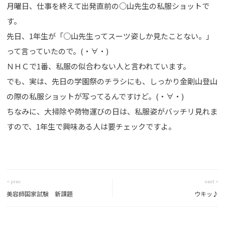
月曜日、仕事を終えて出発直前の○山先生の私服ショットで
す。
先日、1年生が「○山先生ってスーツ姿しか見たことない。」
って言っていたので。(・∀・)
ＮＨＣで1番、私服の似合わない人と言われています。
でも、実は、先日の学園祭のチラシにも、しっかり金剛山登山
の際の私服ショットが写ってるんですけど。(・∀・)
ちなみに、大掃除や荷物運びの日は、私服姿がバッチリ見れま
すので、1年生で興味ある人は要チェックですよ。
< prev
next >
美容師国家試験 新課題
ウキッ♪