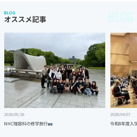
BLOG
BLOG
オススメ記事
2026/05/26
2026/04/07
NHC理容科の修学旅行
令和8年度入