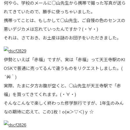
何やら、学校のメールに○山先生から携帯で撮った写真が送ら
れてきていたので、勝手に使っちゃいました。
携帯ってことは、もしかして○山先生、ご自慢の色のセンスの
悪いデジカメは忘れていったんですか？(・∀・)
それは、さておき、お土産は謎のお団子をいただきました。
伊勢といえば「赤福」ですが、実は「赤福」って天王寺駅のKI
OSKで普通に売ってるんで違うものをリクエストしました。(
´艸｀)
実際、たまに夕方お腹が空くと、○山先生が天王寺駅で「赤
福」を買ってきてくれます。(・∀・)
そんなこんなで楽しく終わった修学旅行ですが、1年生のみん
なの期待に応えて、この1枚！о(ж＞▽＜)ｙ ☆