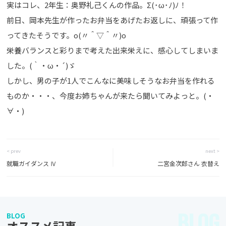
実はコレ、2年生：奥野礼己くんの作品。Σ(･ω･ﾉ)ﾉ！
前日、岡本先生が作ったお弁当をあげたお返しに、頑張って作
ってきたそうです。o(〃＾▽＾〃)o
栄養バランスと彩りまで考えた出来栄えに、感心してしまいま
した。(｀・ω・´)ゞ
しかし、男の子が1人でこんなに美味しそうなお弁当を作れる
ものか・・・、今度お姉ちゃんが来たら聞いてみよっと。(・
∀・)
< prev
next >
就職ガイダンス Ⅳ
二宮金次郎さん 衣替え
BLOG
BLOG
オススメ記事