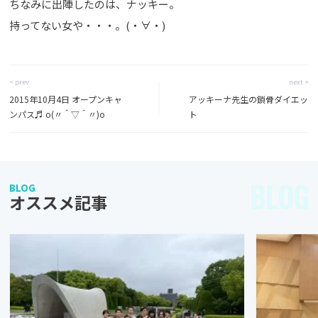
ちなみに出陣したのは、ナッキー。
持ってない女や・・・。(・∀・)
< prev
next >
2015年10月4日 オープンキャ
アッキーナ先生の鎖骨ダイエッ
ンパス♬ o(〃＾▽＾〃)o
ト
BLOG
BLOG
オススメ記事