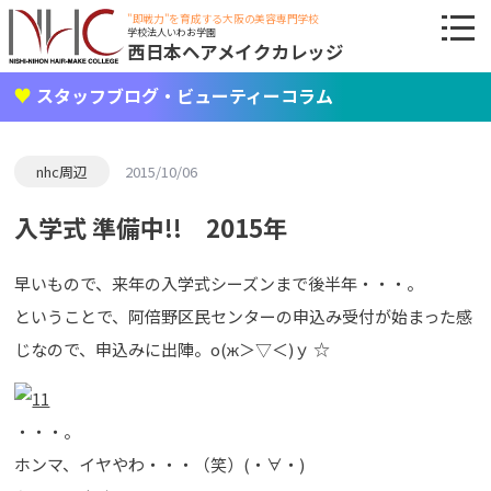
"即戦力"を育成する大阪の美容専門学校
学校法人いわお学園
西日本ヘアメイクカレッジ
スタッフブログ・ビューティーコラム
nhc周辺
2015/10/06
入学式 準備中!! 2015年
早いもので、来年の入学式シーズンまで後半年・・・。
ということで、阿倍野区民センターの申込み受付が始まった感
じなので、申込みに出陣。о(ж＞▽＜)ｙ ☆
・・・。
ホンマ、イヤやわ・・・（笑）(・∀・)