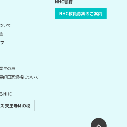
NHC書籍
NHC教員募集のご案内
について
金
フ
卒業生の声
理容師国家資格について
るNHC
ス 天王寺MiO校