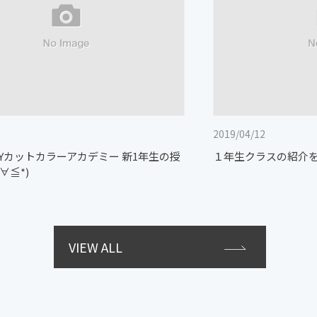
2019/04/12
GUYカットカラーアカデミー 新1年生の授
１年生クラスの紹介をさ
∀≦*)
VIEW ALL