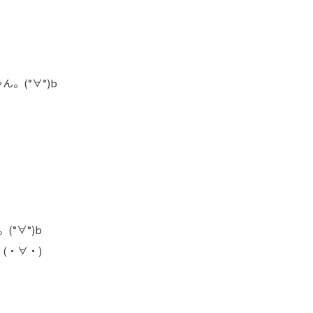
。(°∀°)b
°∀°)b
(・∀・)