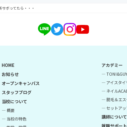
新サボってたら・・・
HOME
アカデミー
― TONI&G
お知らせ
― アイスタイ
オープンキャンパス
― ネイルACA
スタッフブログ
― 脱毛＆エス
当校について
― セットアップ
― 概要
講師について
― 当校の特色
就職サポート