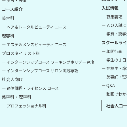
― 施設・設備
入試情報
コース紹介
― 募集要項
美容科
― ＡＯ入試
― ヘア＆トータルビューティ コース
― 学費・奨学
理容科
スクールライ
― エステ＆メンズビューティ コース
― 年間行事
プロスタイリスト科
― 学生の１日
― インターンシップコース ワーキングホリデー専攻
― 在校生・
― インターンシップコース サロン実践専攻
― 美容師・
社会人向け
― Q&A
― 通信課程・ライセンス コース
― 動画でわか
美容科・理容科
― プロフェッショナル科
社会人コー