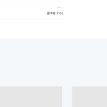
next >
望洋楼 その1