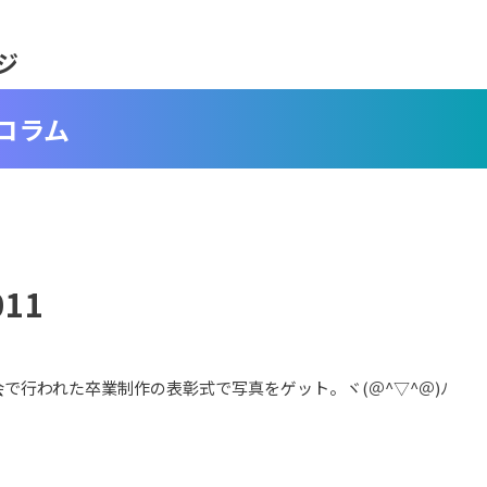
ジ
コラム
11
で行われた卒業制作の表彰式で写真をゲット。ヾ(＠^▽^＠)ﾉ