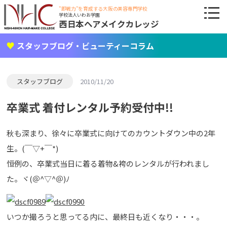
"即戦力"を育成する大阪の美容専門学校
学校法人いわお学園
西日本ヘアメイクカレッジ
スタッフブログ・ビューティーコラム
スタッフブログ
2010/11/20
卒業式 着付レンタル予約受付中!!
秋も深まり、徐々に卒業式に向けてのカウントダウン中の2年
生。(￣▽+￣*)
恒例の、卒業式当日に着る着物&袴のレンタルが行われまし
た。ヾ(＠^▽^＠)ﾉ
いつか撮ろうと思ってる内に、最終日も近くなり・・・。