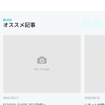
BLOG
BLOG
オススメ記事
2021/03/17
2020/06/23
SCHOOL GUIDE 2022完成☆
リモート始業