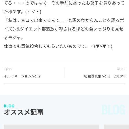
てる・・・のではなく、その手前にあったお菓子を貪りあって
た様です。(・∀・)
「私はチョコで出来てるんで。」と訳のわからんことを語るポ
イズン&ダイエット部追放が噂されるほどの食いっぷりを見せ
るモジャ。
仕事でも意気投合してもらいたいものです。ヾ(▼ﾍ▼；)
< prev
next >
イルミネーション Vol.2
秘蔵写真集 Vol.1 2010年
BLOG
BLOG
オススメ記事