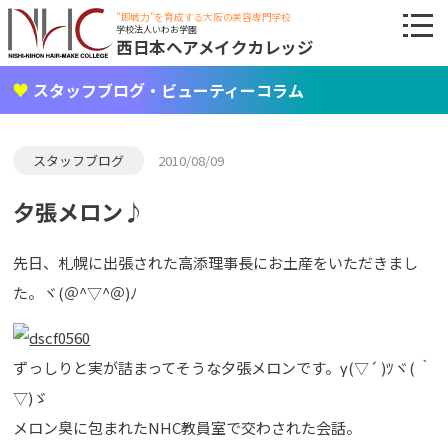
"即戦力"を育成する大阪の美容専門学校
学校法人いわお学園
西日本ヘアメイクカレッジ
スタッフブログ・ビューティーコラム
スタッフブログ
2010/08/09
夕張メロン♪
先日、札幌に出張された高添理事長にお土産をいただきまし
た。ヾ(＠^▽^＠)ﾉ
ずっしりと実が詰まってそうな夕張メロンです。γ(▽´ )ﾂヾ( ｀
▽)ゞ
メロン臭に包まれたNHC教員室で交わされた会話。