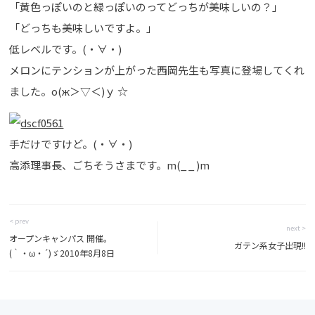
「黄色っぽいのと緑っぽいのってどっちが美味しいの？」
「どっちも美味しいですよ。」
低レベルです。(・∀・)
メロンにテンションが上がった西岡先生も写真に登場してくれ
ました。о(ж＞▽＜)ｙ ☆
手だけですけど。(・∀・)
高添理事長、ごちそうさまです。m(_ _ )m
< prev
next >
オープンキャンパス 開催。
ガテン系女子出現!!
(｀・ω・´)ゞ2010年8月8日