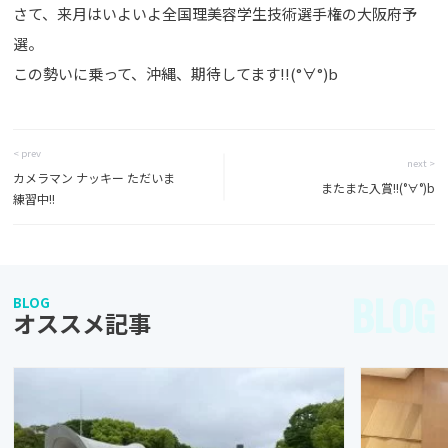
さて、来月はいよいよ全国理美容学生技術選手権の大阪府予
選。
この勢いに乗って、沖縄、期待してます!!(°∀°)b
< prev
next >
カメラマン ナッキー ただいま
またまた入賞!!(°∀°)b
練習中!!
BLOG
BLOG
オススメ記事