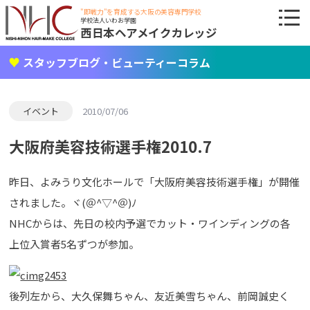
"即戦力"を育成する大阪の美容専門学校
学校法人いわお学園
西日本ヘアメイクカレッジ
スタッフブログ・ビューティーコラム
イベント
2010/07/06
大阪府美容技術選手権2010.7
昨日、よみうり文化ホールで「大阪府美容技術選手権」が開催
されました。ヾ(＠^▽^＠)ﾉ
NHCからは、先日の校内予選でカット・ワインディングの各
上位入賞者5名ずつが参加。
後列左から、大久保舞ちゃん、友近美雪ちゃん、前岡誠史く