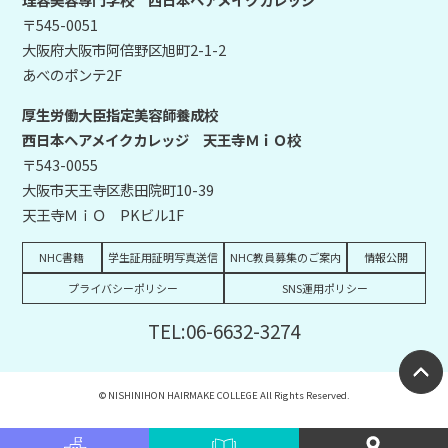
〒545-0051
大阪府大阪市阿倍野区旭町2-1-2
あべのポンテ2F
厚生労働大臣指定美容師養成校
西日本ヘアメイクカレッジ 天王寺ＭｉＯ校
〒543-0055
大阪市天王寺区悲田院町10-39
天王寺ＭｉＯ PKビル1F
NHC書籍
学生証用証明写真送信
NHC教員募集のご案内
情報公開
プライバシーポリシー
SNS運用ポリシー
TEL:06-6632-3274
© NISHINIHON HAIRMAKE COLLEGE All Rights Reserved.