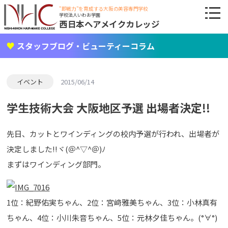
"即戦力"を育成する大阪の美容専門学校
学校法人いわお学園
西日本ヘアメイクカレッジ
スタッフブログ・ビューティーコラム
イベント
2015/06/14
学生技術大会 大阪地区予選 出場者決定!!
先日、カットとワインディングの校内予選が行われ、出場者が
決定しました!!ヾ(＠^▽^＠)ﾉ
まずはワインディング部門。
1位：紀野佑実ちゃん、2位：宮﨑雅美ちゃん、3位：小林真有
ちゃん、4位：小川朱音ちゃん、5位：元林夕佳ちゃん。(°∀°)