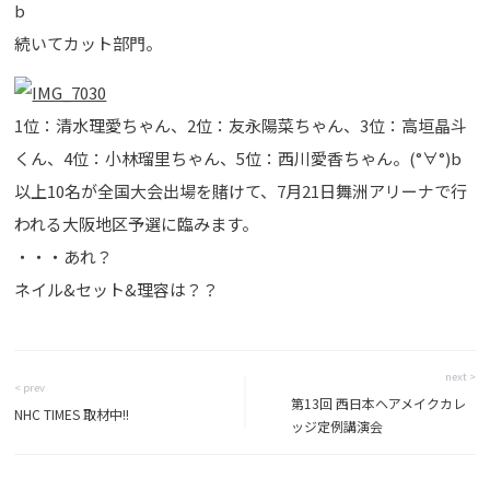
b
続いてカット部門。
1位：清水理愛ちゃん、2位：友永陽菜ちゃん、3位：高垣晶斗
くん、4位：小林瑠里ちゃん、5位：西川愛香ちゃん。(°∀°)b
以上10名が全国大会出場を賭けて、7月21日舞洲アリーナで行
われる大阪地区予選に臨みます。
・・・あれ？
ネイル&セット&理容は？？
next >
< prev
第13回 西日本ヘアメイクカレ
NHC TIMES 取材中!!
ッジ定例講演会