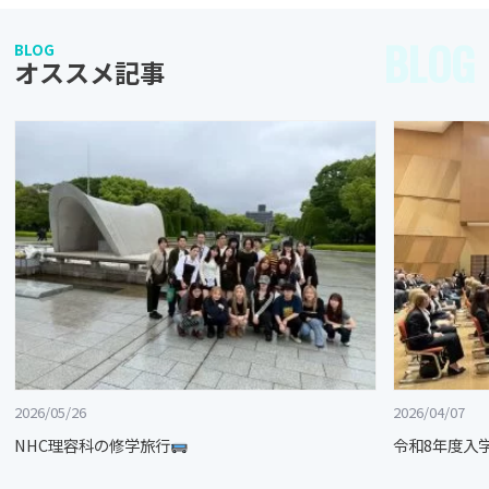
BLOG
BLOG
オススメ記事
2026/05/26
2026/04/07
NHC理容科の修学旅行
令和8年度入