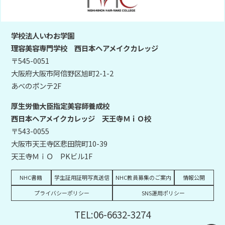
学校法人いわお学園
理容美容専門学校 西日本ヘアメイクカレッジ
〒545-0051
大阪府大阪市阿倍野区旭町2-1-2
あべのポンテ2F
厚生労働大臣指定美容師養成校
西日本ヘアメイクカレッジ 天王寺ＭｉＯ校
〒543-0055
大阪市天王寺区悲田院町10-39
天王寺ＭｉＯ PKビル1F
NHC書籍
学生証用証明写真送信
NHC教員募集のご案内
情報公開
プライバシーポリシー
SNS運用ポリシー
TEL:06-6632-3274